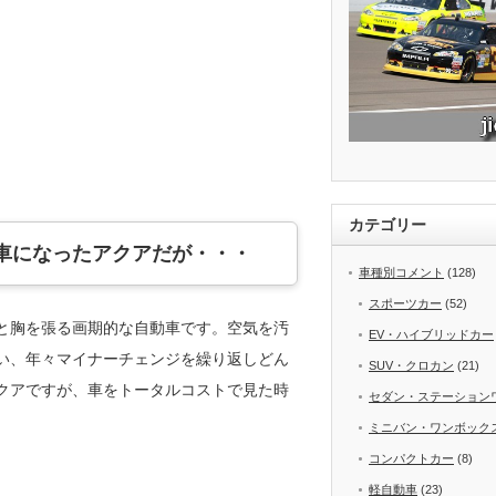
カテゴリー
車になったアクアだが・・・
車種別コメント
(128)
スポーツカー
(52)
と胸を張る画期的な自動車です。空気を汚
EV・ハイブリッドカー
い、年々マイナーチェンジを繰り返しどん
SUV・クロカン
(21)
クアですが、車をトータルコストで見た時
セダン・ステーション
ミニバン・ワンボック
コンパクトカー
(8)
軽自動車
(23)