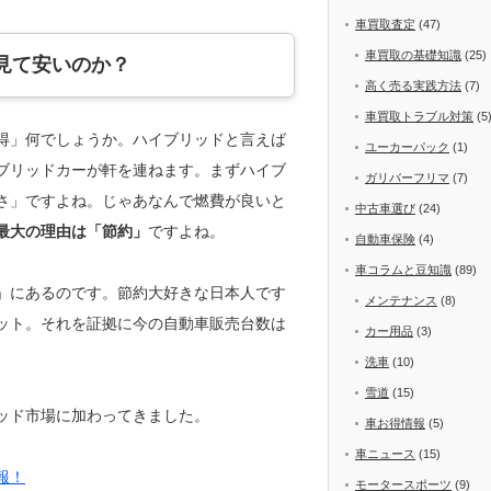
車買取査定
(47)
車買取の基礎知識
(25)
見て安いのか？
高く売る実践方法
(7)
車買取トラブル対策
(5
得」何でしょうか。ハイブリッドと言えば
ユーカーパック
(1)
ブリッドカーが軒を連ねます。まずハイブ
ガリバーフリマ
(7)
さ」ですよね。じゃあなんで燃費が良いと
中古車選び
(24)
最大の理由は「節約」
ですよね。
自動車保険
(4)
車コラムと豆知識
(89)
」にあるのです。節約大好きな日本人です
メンテナンス
(8)
ット。それを証拠に今の自動車販売台数は
カー用品
(3)
洗車
(10)
雪道
(15)
ッド市場に加わってきました。
車お得情報
(5)
車ニュース
(15)
報！
モータースポーツ
(9)