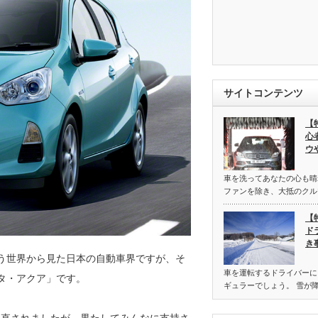
サイトコンテンツ
【
心
ウ
車を洗ってあなたの心も晴
ファンを除き、大抵のクル
【
ド
き
う世界から見た日本の自動車界ですが、そ
車を運転するドライバーに
タ・アクア」です。
ギュラーでしょう。 雪が
ど見直されましたが、果たしてみんなに支持さ