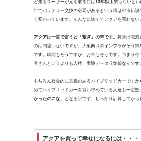
ど走るユーザーが元を取るには
13年以上
乗らないとい
年でバッテリー交換の必要があるという噂は都市伝説
く変わっています。そんなに慌ててアクアを買わない
アクアは一言で言うと「繋ぎ」の車です。
将来は電気
のは間違いないですが、大衆向けのインフラがそう簡
です。時間もそうですが、お金もそうです。つまり今
客さんというよりも人柱、実験データ収集係なんです
もちろん社会的に意義のあるハイブリッドカーですか
めてハイブリッドカーを買い求めている人達も一定数
かったのにな」
となる訳です。しっかり計算してから
アクアを買って幸せになるには・・・