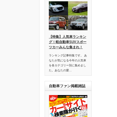
)
【特集】人気車ランキン
グ！軽自動車SUVスポー
ツカーみんな集まれ！
ランキング記事特集です。 あ
なたが気になる今年の人気車
を各カテゴリー別に集めまし
た。あなたの愛…
自動車ファン掲載雑誌