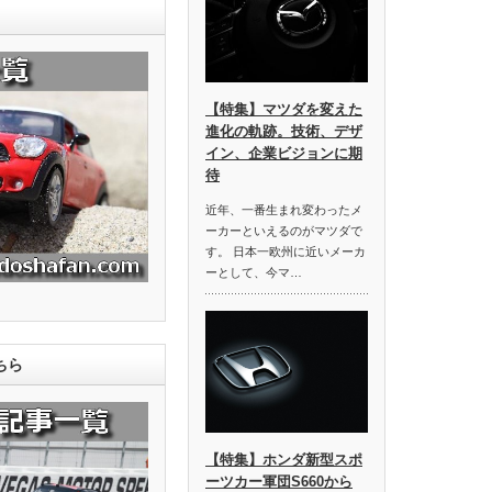
【特集】マツダを変えた
進化の軌跡。技術、デザ
イン、企業ビジョンに期
待
近年、一番生まれ変わったメ
ーカーといえるのがマツダで
す。 日本一欧州に近いメーカ
ーとして、今マ…
ちら
【特集】ホンダ新型スポ
ーツカー軍団S660から