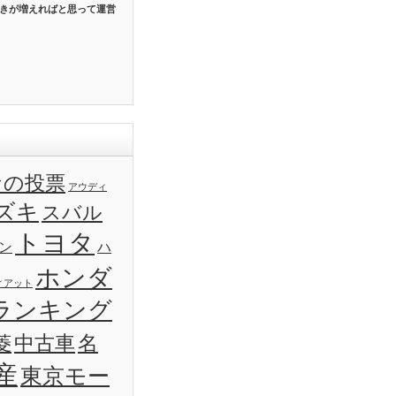
きが増えればと思って運営
なの投票
アウディ
ズキ
スバル
トヨタ
ン
ハ
ホンダ
ィアット
ランキング
名
菱
中古車
産
東京モー