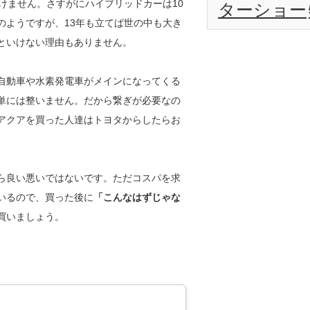
けません。さすがにハイブリッドカーは10
ターショー
のようですが、13年も立てば世の中も大き
といけない理由もありません。
自動車や水素発電車がメインになってくる
単には整いません。だから繋ぎが必要なの
アクアを買った人達はトヨタからしたらお
。
ら良い悪いではないです。ただコスパを求
いるので、買った後に
「こんなはずじゃな
買いましょう。