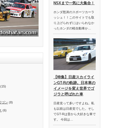
NSXまで一気に大集合！
ホンダ怒涛のスポーツカーラ
ッシュ！！このサイトでも取
り上げられずにはいられなか
ったホンダの軽自動車か…
【特集】日産スカイライ
ンGT-Rの軌跡。日本車の
(15)
イメージを変え世界でゴ
ジラと呼ばれた車
ワゴン
(8)
日産党って多いですよね。私
も以前は日産党でした。そし
ス
(6)
てGT-Rは昔から大好きな車で
す。 今回は…