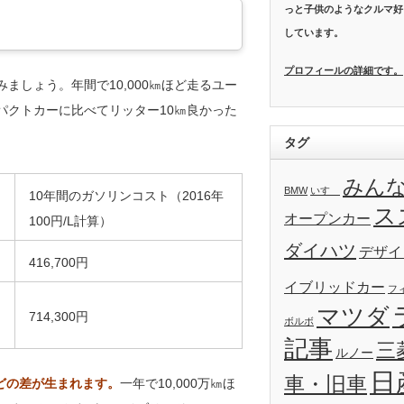
っと子供のようなクルマ好
しています。
プロフィールの詳細です。
ましょう。年間で10,000㎞ほど走るユー
パクトカーに比べてリッター10㎞良かった
タグ
みん
BMW
いすゞ
10年間のガソリンコスト（2016年
ス
オープンカー
100円/L計算）
ダイハツ
デザイ
416,700円
イブリッドカー
フ
マツダ
714,300円
ボルボ
記事
三
ルノー
日
車・旧車
円ほどの差が生まれます。
一年で10,000万㎞ほ