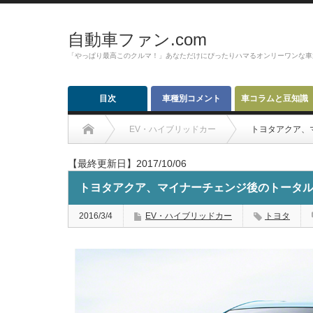
自動車ファン.com
「やっぱり最高このクルマ！」あなただけにぴったりハマるオンリーワンな車
目次
車種別コメント
車コラムと豆知識
EV・ハイブリッドカー
トヨタアクア、
【最終更新日】2017/10/06
トヨタアクア、マイナーチェンジ後のトータ
2016/3/4
EV・ハイブリッドカー
トヨタ