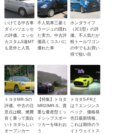
いけてる中古車
不人気車三菱ミ
ホンダライフ
ダイハツエッセ
ラージュの隠れ
（JC1型）の評
の評価。エッセ
た実力。中古評
価。不人気だが
カスタム5速MT
価高くコスパに
軽トールワゴン
も意外と人気
優れた車
の中でもお買い
得で狙い目
トヨタMR-Sの
【特集】トヨタ
トヨタS-FRと
評価。中古の注
MR2/MR-S。貴
は？エンジンス
意点は幌。燃費
重な量産型ミッ
ペック、価格発
良く乗って面白
ドシップスポー
売日最新情報。
いトヨタらしい
ツカーを味わお
これは期待のラ
オープンカー
う
イトウェイトス