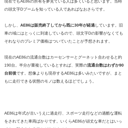
現在でもAE86の所有を夢見ている人は多くいると思います。当時
の頭文字Dブームを知っている人であればなおさらです。
しかし、
AE86は販売終了してから既に30年が経過
しています。旧
車の域にはとっくに到達しているので、頭文字Dの影響がなくても
それなりのプレミア価格はついていたことが予想されます。
現在のAE86の流通台数はカーセンサーとグーネット合わせると約
190台。半分が重複しているとすれば、実際の
流通台数はわずか90
台前後
です。想像よりも現存するAE86は多いみたいですが、まと
もに走行できる状態のモノは数えるほどでしょう。
AE86は年式が古いうえに過走行、スポーツ走行などの過酷な運転
をされてきた車両ばかりです。いくらAE86が頑丈な車だとはいっ