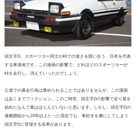
ス
プ
リ
ン
タ
ー
ト
レ
ノ
の
魅
力。
中
古
車
も
元
気
は
頭文字D。スポーツカー同士が峠での速さを競い合う、日本を代表
する車漫画です。この漫画の影響で、どれほどのスポーツカーが
峠を走行し、消えていったのでしょう。
公道での暴走行為は褒められることではありませんが、この漫画
はあくまでフィクション。このご時世、頭文字Dの影響で走り屋を
始めたなんて輩はほとんどいないと思います。しかし、頭文字Dの
連載開始から20年以上たった現在でも、車好きを虜にしてしまう
頭文字Dに登場する名車があります。