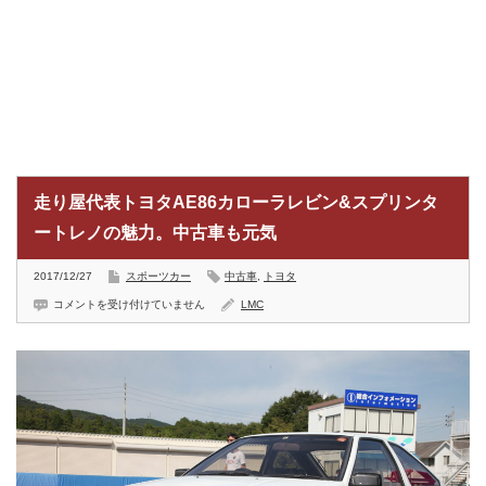
走り屋代表トヨタAE86カローラレビン&スプリンタ
ートレノの魅力。中古車も元気
2017/12/27
スポーツカー
中古車
,
トヨタ
走
コメントを受け付けていません
LMC
り
屋
代
表
ト
ヨ
タ
AE86
カ
ロ
ー
ラ
レ
ビ
ン
&