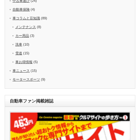
中古車選び
(24)
自動車保険
(4)
車コラムと豆知識
(89)
メンテナンス
(8)
カー用品
(3)
洗車
(10)
雪道
(15)
車お得情報
(5)
車ニュース
(15)
モータースポーツ
(9)
自動車ファン掲載雑誌