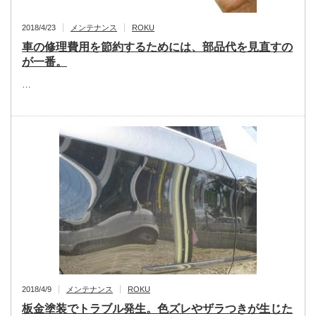
2018/4/23
メンテナンス
ROKU
車の修理費用を節約するためには、部品代を見直すの
が一番。
…
2018/4/9
メンテナンス
ROKU
板金塗装でトラブル発生。色ズレやザラつきが生じた