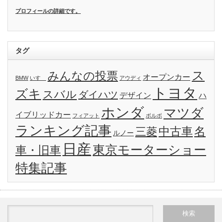
プロフィールの詳細です。
タグ
ス
みんなの投票
オープンカー
BMW
いすゞ
アウディ
トヨタ
ズキ
スバル
ダイハツ
デザイン
ハ
ホンダ
マツダ
イブリッドカー
フィアット
ボルボ
ランキング記事
名
三菱
中古車
ルノー
日産
東京モーターショー
車・旧車
特集記事