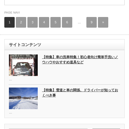
PAGE NAVI
1
2
3
4
5
6
…
9
»
サイトコンテンツ
【特集】車の洗車特集！初心者向け簡単手洗いノ
ウハウやおすすめ道具など
…
【特集】雪道と車の関係、ドライバーが知ってお
くべき事
…