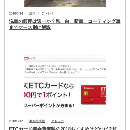
2018/3/14
洗車
アドレナ
洗車の頻度は週一か？黒、白、新車、コーティング車
までケース別に解説
…
2018/3/12
車お得情報
アドレナ
ETCカード年会費無料の2018おすすめはどれだ？鉄