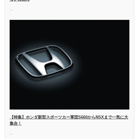
…
【特集】ホンダ新型スポーツカー軍団S660からNSXまで一気に大
集合！
…