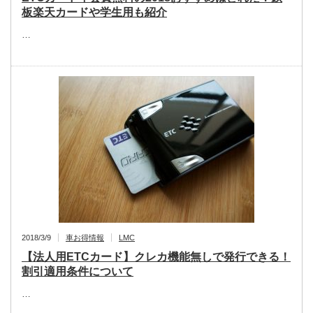
板楽天カードや学生用も紹介
…
2018/3/9
車お得情報
LMC
【法人用ETCカード】クレカ機能無しで発行できる！
割引適用条件について
…