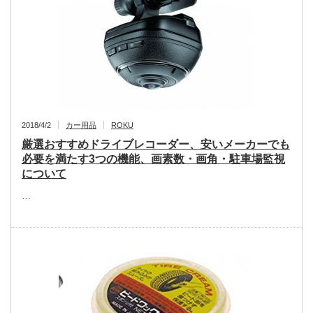
2018/4/2
カー用品
ROKU
厳選おすすめドライブレコーダー、安いメーカーでも
必要を満たす3つの機能、画素数・画角・駐車場監視
について
…