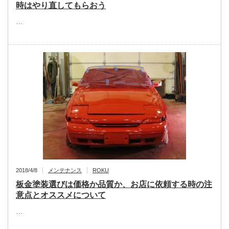
時はやり直してもらおう
…
2018/4/8
メンテナンス
ROKU
板金塗装選びは価格か品質か、お店に依頼する時の注
意点とオススメについて
…