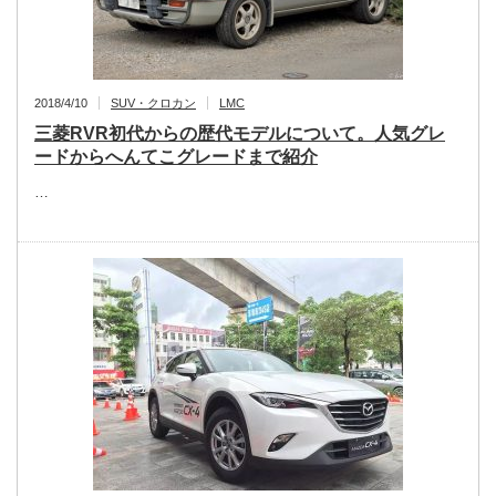
2018/4/10
SUV・クロカン
LMC
三菱RVR初代からの歴代モデルについて。人気グレ
ードからへんてこグレードまで紹介
…