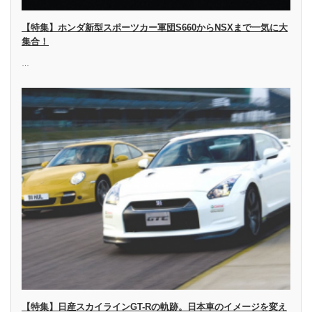
【特集】ホンダ新型スポーツカー軍団S660からNSXまで一気に大
集合！
…
【特集】日産スカイラインGT-Rの軌跡。日本車のイメージを変え