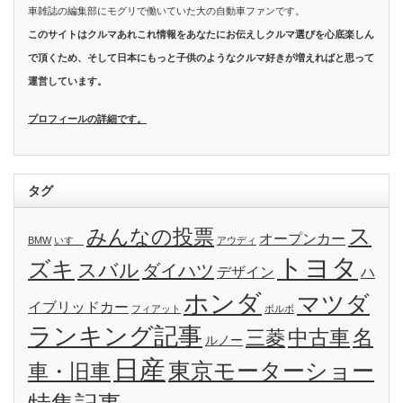
車雑誌の編集部にモグリで働いていた大の自動車ファンです。
このサイトはクルマあれこれ情報をあなたにお伝えしクルマ選びを心底楽しん
で頂くため、そして日本にもっと子供のようなクルマ好きが増えればと思って
運営しています。
プロフィールの詳細です。
タグ
ス
みんなの投票
オープンカー
BMW
いすゞ
アウディ
トヨタ
ズキ
スバル
ダイハツ
デザイン
ハ
ホンダ
マツダ
イブリッドカー
フィアット
ボルボ
ランキング記事
名
三菱
中古車
ルノー
日産
東京モーターショー
車・旧車