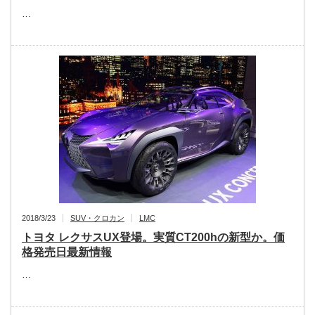
…
2018/3/23
SUV・クロカン
LMC
トヨタ レクサスUX登場。実質CT200hの新型か。価
格発売日最新情報
…