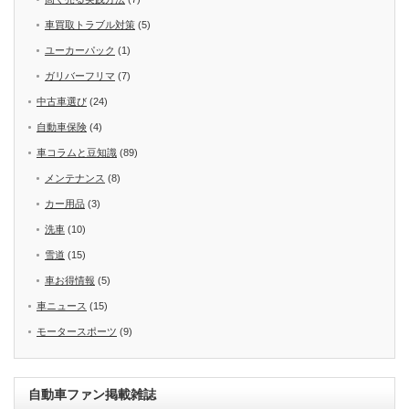
車買取トラブル対策
(5)
ユーカーパック
(1)
ガリバーフリマ
(7)
中古車選び
(24)
自動車保険
(4)
車コラムと豆知識
(89)
メンテナンス
(8)
カー用品
(3)
洗車
(10)
雪道
(15)
車お得情報
(5)
車ニュース
(15)
モータースポーツ
(9)
自動車ファン掲載雑誌