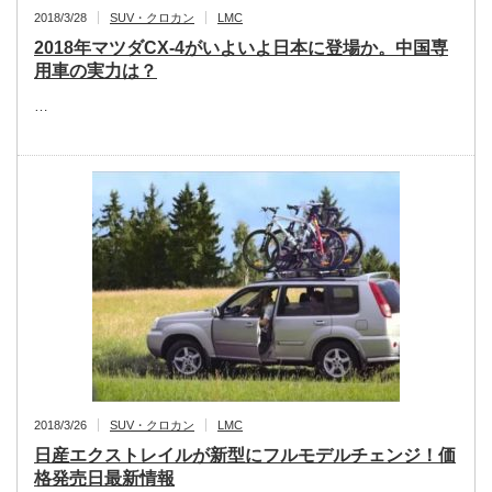
2018/3/28
SUV・クロカン
LMC
2018年マツダCX-4がいよいよ日本に登場か。中国専
用車の実力は？
…
2018/3/26
SUV・クロカン
LMC
日産エクストレイルが新型にフルモデルチェンジ！価
格発売日最新情報