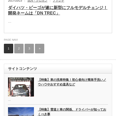
2017/10/23
SUV・クロカン
アドレナ
ダイハツ・ビーゴが遂に新型にフルモデルチェンジ！
開発ネームは「DN TREC」
…
PAGE NAVI
1
2
3
»
サイトコンテンツ
【特集】車の洗車特集！初心者向け簡単手洗いノ
ウハウやおすすめ道具など
…
【特集】雪道と車の関係、ドライバーが知ってお
くべき事