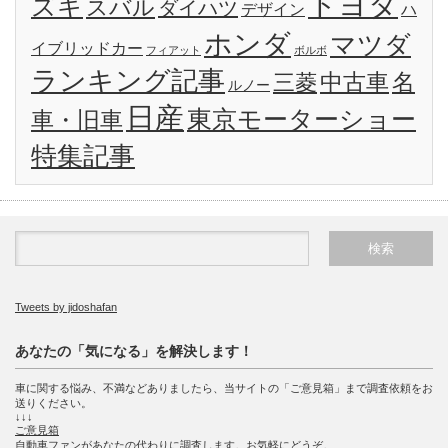
トヨタ
ズキ
スバル
ダイハツ
デザイン
ハ
ホンダ
マツダ
イブリッドカー
フィアット
ボルボ
ランキング記事
名
三菱
中古車
ルノー
日産
東京モーターショー
車・旧車
特集記事
Tweets by jidoshafan
あなたの「気になる」を解決します！
車に関する悩み、不満などありましたら、当サイトの「ご意見箱」まで調査依頼をお
送りください。
↓↓↓
ご意見箱
自動車ファンがあなたの代わりに調査します。お気軽にどうぞ。