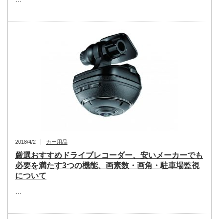
2018/4/2
カー用品
厳選おすすめドライブレコーダー、安いメーカーでも
必要を満たす3つの機能、画素数・画角・駐車場監視
について
…