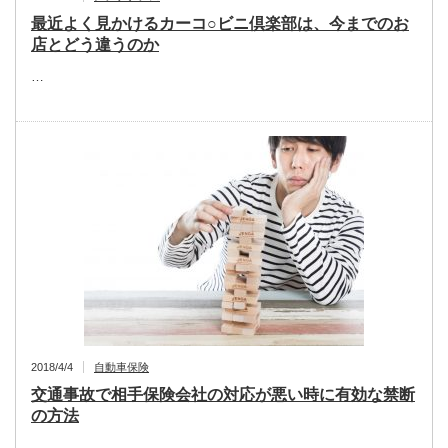
最近よく見かけるカーコ○ビニ倶楽部は、今までのお
店とどう違うのか
…
2018/4/4
自動車保険
交通事故で相手保険会社の対応が悪い時に有効な禁断
の方法
…