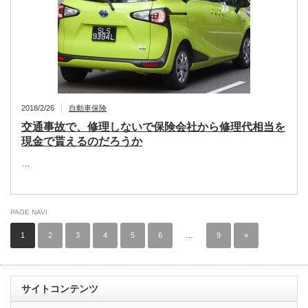
2018/2/26
自動車保険
交通事故で、修理しないで保険会社から修理代相当を
現金で貰えるのだろうか
…
PAGE NAVI
1
2
3
4
5
6
…
9
»
サイトコンテンツ