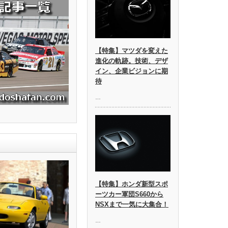
【特集】マツダを変えた
進化の軌跡。技術、デザ
イン、企業ビジョンに期
待
…
【特集】ホンダ新型スポ
ーツカー軍団S660から
NSXまで一気に大集合！
…