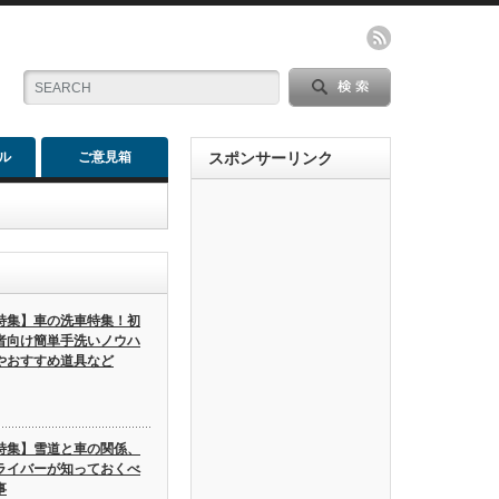
ル
ご意見箱
スポンサーリンク
特集】車の洗車特集！初
者向け簡単手洗いノウハ
やおすすめ道具など
特集】雪道と車の関係、
ライバーが知っておくべ
事