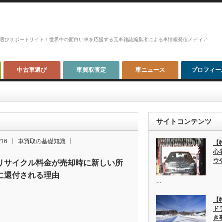
選びサポートサイト！世界中の面白い車を応援する元車雑誌編集者による車情報発信メディア
中古車選び
車買取査定
車ニュース
プロフィー
サイトコンテンツ
/16
車買取の基礎知識
【
心
ウ
リサイクル料金が売却時に新しい所
に還付される理由
…
【
ド
き