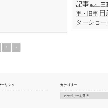
記事
三
ルノー
日
車・旧車
ターショー
9
»
サーリンク
カテゴリー
カ
テ
ゴ
リ
ー