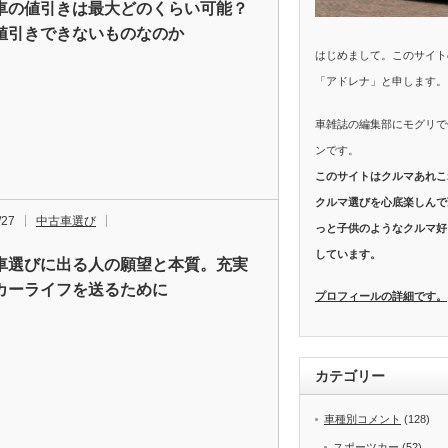
車の値引きは最大どのくらい可能？
値引きできないものなのか
はじめまして。このサイト
「アドレナ」と申します。
車雑誌の編集部にモグリで
ンです。
このサイトはクルマあれこ
クルマ選びを心底楽しんで
/27
中古車選び
っと子供のようなクルマ好
しています。
車選びに出る人の願望と本質。充実
カーライフを送るために
プロフィールの詳細です。
カテゴリー
車種別コメント
(128)
スポーツカー
(52)