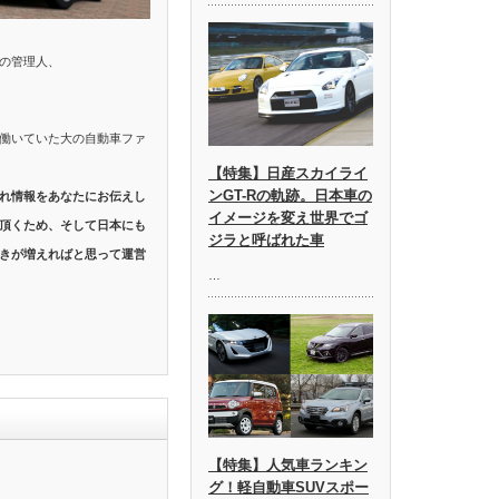
の管理人、
働いていた大の自動車ファ
【特集】日産スカイライ
ンGT-Rの軌跡。日本車の
れ情報をあなたにお伝えし
イメージを変え世界でゴ
頂くため、そして日本にも
ジラと呼ばれた車
きが増えればと思って運営
…
【特集】人気車ランキン
グ！軽自動車SUVスポー