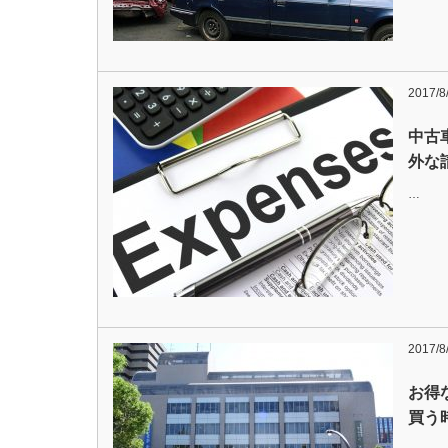
2017/8
中古
外な
…
2017/8
お得
買う