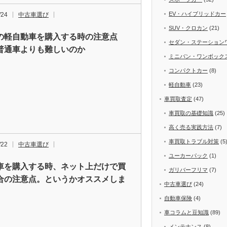
EV・ハイブリッドカー
/24
中古車選び
SUV・クロカン
(21)
の軽自動車を購入する時の注意点
セダン・ステーション
普通車よりも難しいのか
ミニバン・ワンボック
コンパクトカー
(8)
軽自動車
(23)
車買取査定
(47)
車買取の基礎知識
(25)
高く売る実践方法
(7)
車買取トラブル対策
(5
/22
中古車選び
ユーカーパック
(1)
車を購入する時、ネット上だけで買
ガリバーフリマ
(7)
合の注意点。というかオススメしま
中古車選び
(24)
自動車保険
(4)
車コラムと豆知識
(89)
メンテナンス
(8)