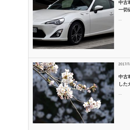
中古
一切
…
2017/7
中古
した
…