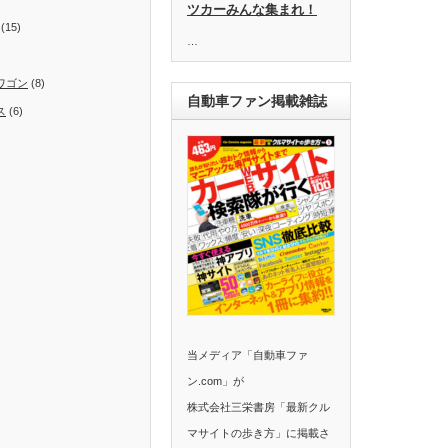
ツカーみんな集まれ！
(15)
…
ワゴン
(8)
自動車ファン掲載雑誌
ス
(6)
)
当メディア「自動車ファ
ン.com」が
株式会社三栄書房「最新クル
マサイトの歩き方」に掲載さ