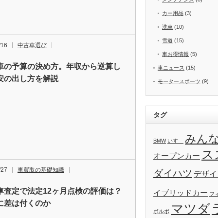
カー用品
(3)
洗車
(10)
雪道
(15)
/16
中古車選び
車お得情報
(5)
車の予算の決め方。年収から逆算し
車ニュース
(15)
安の出し方を解説
モータースポーツ
(9)
タグ
みん
BMW
いすゞ
ス
オープンカー
/27
車買取の基礎知識
ダイハツ
デザイ
車査定で法定12ヶ月点検の評価は？
イブリッドカー
フ
に差は付くのか
マツダ
ボルボ