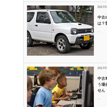
2017/7
中古
は？
…
2017/7
中古
う場
せん
…