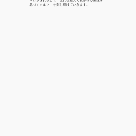
マ好きを代表して「世代を超えて愛される個性が
息づくクルマ」を探し続けていきます。