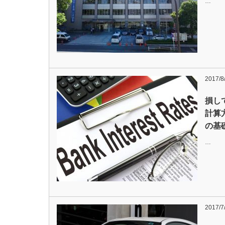
…
2017/8
損し
計算
の基
…
2017/7