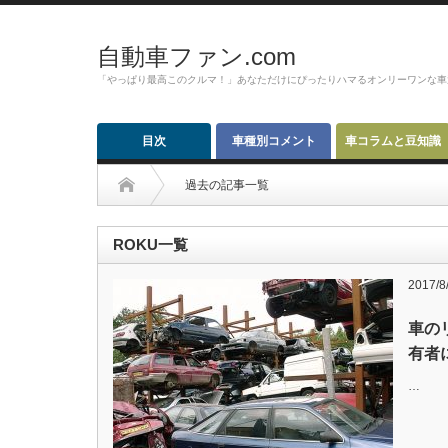
自動車ファン.com
「やっぱり最高このクルマ！」あなただけにぴったりハマるオンリーワンな車
目次
車種別コメント
車コラムと豆知識
過去の記事一覧
ROKU一覧
2017/8
車の
有者
…