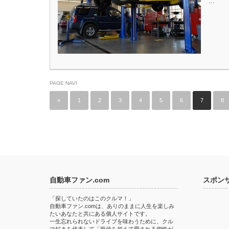
…
PAGE NAVI
«
1
2
3
4
5
6
7
8
自動車ファン.com
スポン
「探していたのはこのクルマ！」
自動車ファン.comは、ありのままに人生を楽しみ
たいあなたと共にある個人サイトです。
一生忘れられないドライブを味わうために、クル