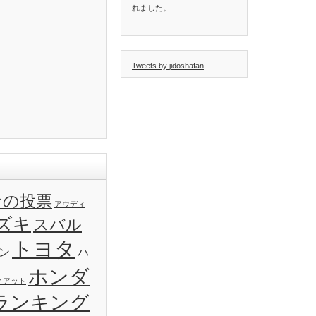
れました。
Tweets by jidoshafan
なの投票
アウディ
ズキ
スバル
トヨタ
ン
ハ
ホンダ
ィアット
ランキング